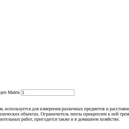
цеп Matrix
пом, используется для измерения различных предметов и расстоян
лических объектах. Ограничитель ленты прикреплен к ней тремя
оительных работ, пригодится также и в домашнем хозяйстве.