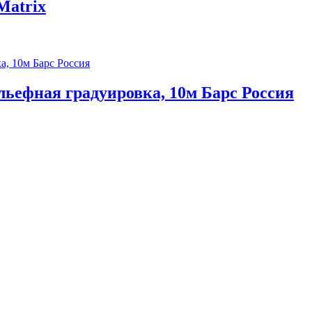
Matrix
льефная градуировка, 10м Барс Россия