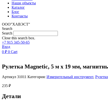
Наши объекты
Каталог
Блог
Контакты
ООО"ХАВЭСТ"
Search
Search
Close this search box.
+7 915 345-50-65
Вход
0
₽
0
Cart
Рулетка Magnetic, 5 м х 19 мм, магнитн
Артикул
31011
Категория:
Измерительный инструмент
,
Рулетк
235
₽
Детали