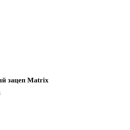
ый зацеп Matrix
и