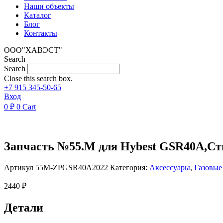
Наши объекты
Каталог
Блог
Контакты
ООО"ХАВЭСТ"
Search
Search
Close this search box.
+7 915 345-50-65
Вход
0
₽
0
Cart
Запчасть №55.M для Hybest GSR40A,Ств
Артикул
55M-ZPGSR40A2022
Категория:
Аксессуары
,
Газовы
2440
₽
Детали