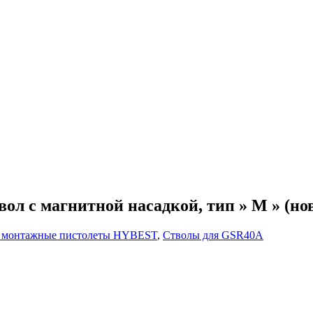
ол с магнитной насадкой, тип » M » (но
е монтажные пистолеты HYBEST
,
Стволы для GSR40A