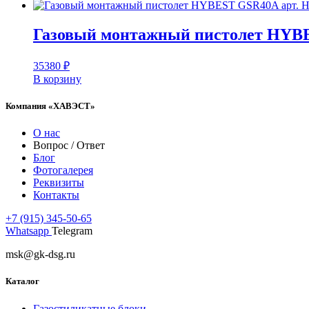
Газовый монтажный пистолет HYBE
35380
₽
В корзину
Компания «ХАВЭСТ»
О нас
Вопрос / Ответ
Блог
Фотогалерея
Реквизиты
Контакты
+7 (915) 345-50-65
Whatsapp
Telegram
msk@gk-dsg.ru
Каталог
Газостиликатные блоки