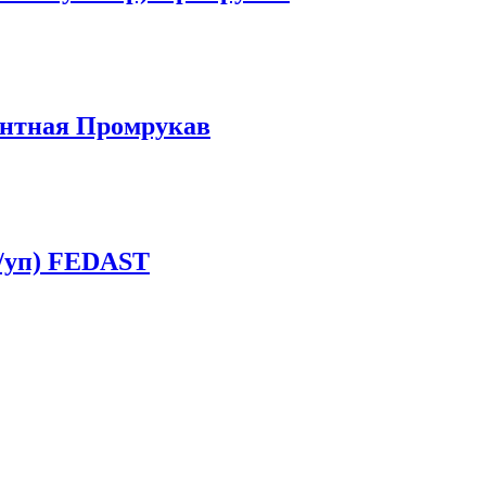
нентная Промрукав
т/уп) FEDAST