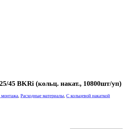
5/45 BKRi (кольц. накат., 10800шт/уп)
о монтажа
,
Расходные материалы
,
С кольцевой накаткой