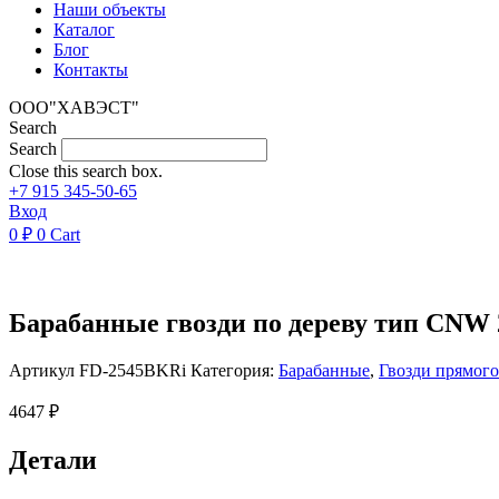
Наши объекты
Каталог
Блог
Контакты
ООО"ХАВЭСТ"
Search
Search
Close this search box.
+7 915 345-50-65
Вход
0
₽
0
Cart
Барабанные гвозди по дереву тип CNW 2
Артикул
FD-2545BKRi
Категория:
Барабанные
,
Гвозди прямог
4647
₽
Детали