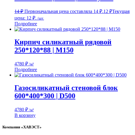
14
₽
Первоначальная цена составляла 14 ₽.
12
₽
Текущая
цена: 12 ₽.
/шт.
Подробнее
Кирпич силикатный рядовой
250*120*88 | М150
4780
₽
/м³
Подробнее
Газосиликатный стеновой блок
600*400*300 | D500
4780
₽
/м³
В корзину
Компания «ХАВЭСТ»