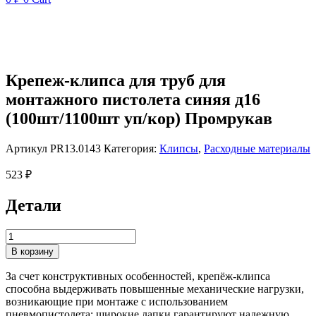
Крепеж-клипса для труб для
монтажного пистолета синяя д16
(100шт/1100шт уп/кор) Промрукав
Артикул
PR13.0143
Категория:
Клипсы
,
Расходные материалы
523
₽
Детали
Количество
товара
В корзину
Крепеж-
клипса
За счет конструктивных особенностей, крепёж-клипса
для
способна выдерживать повышенные механические нагрузки,
труб
возникающие при монтаже с использованием
для
пневмопистолета; широкие лапки гарантируют надежную