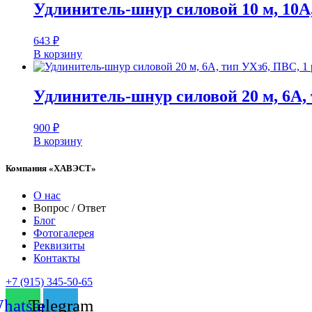
Удлинитель-шнур силовой 10 м, 10A,
643
₽
В корзину
Удлинитель-шнур силовой 20 м, 6А, 
900
₽
В корзину
Компания «ХАВЭСТ»
О нас
Вопрос / Ответ
Блог
Фотогалерея
Реквизиты
Контакты
+7 (915) 345-50-65
hatsapp
Telegram