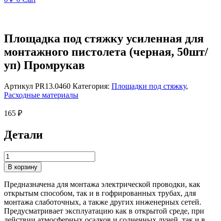
Площадка под стяжку усиленная для
монтажного пистолета (черная, 50шт/
уп) Промрукав
Артикул
PR13.0460
Категория:
Площадки под стяжку
,
Расходные материалы
165
₽
Детали
Количество
товара
В корзину
Площадка
под
Предназначена для монтажа электрической проводки, как
стяжку
открытым способом, так и в гофрированных трубах, для
усиленная
монтажа слаботочных, а также других инженерных сетей.
для
Предусматривает эксплуатацию как в открытой среде, при
монтажного
действии атмосферных осадков и солнечных лучей, так и в