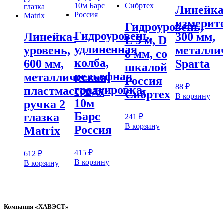
Линейк
измерит
Гидроуровень,
Гидроуровень,
Линейка-
300 мм,
L 5 м, D
удлиненная
уровень,
металли
8 мм, со
колба,
600 мм,
Sparta
шкалой
рельефная
металлическая,
Россия
88
₽
градуировка,
пластмассовая
Сибртех
В корзину
10м
ручка 2
Барс
глазка
241
₽
В корзину
Россия
Matrix
415
₽
612
₽
В корзину
В корзину
Компания «ХАВЭСТ»