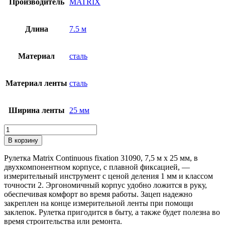
Производитель
MATRIX
Длина
7.5 м
Материал
сталь
Материал ленты
сталь
Ширина ленты
25 мм
Количество
товара
В корзину
Рулетка
Continuous
Рулетка Matrix Continuous fixation 31090, 7,5 м х 25 мм, в
fixation,
двухкомпонентном корпусе, с плавной фиксацией, —
7.5
измерительный инструмент с ценой деления 1 мм и классом
м
точности 2. Эргономичный корпус удобно ложится в руку,
х
обеспечивая комфорт во время работы. Зацеп надежно
25
закреплен на конце измерительной ленты при помощи
мм,
заклепок. Рулетка пригодится в быту, а также будет полезна во
двухкомпонентный
время строительства или ремонта.