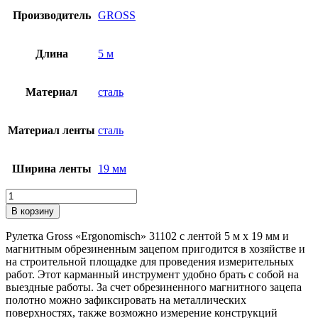
Производитель
GROSS
Длина
5 м
Материал
сталь
Материал ленты
сталь
Ширина ленты
19 мм
Количество
товара
В корзину
Рулетка
"Ergonomisch",
Рулетка Gross «Ergonomisch» 31102 с лентой 5 м х 19 мм и
5
магнитным обрезиненным зацепом пригодится в хозяйстве и
м
на строительной площадке для проведения измерительных
x
работ. Этот карманный инструмент удобно брать с собой на
19
выездные работы. За счет обрезиненного магнитного зацепа
мм,
полотно можно зафиксировать на металлических
магнитный
поверхностях, также возможно измерение конструкций