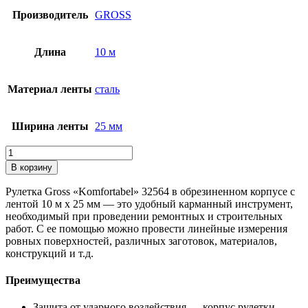
Производитель
GROSS
Длина
10 м
Материал ленты
сталь
Ширина ленты
25 мм
Количество
товара
В корзину
Рулетка
Komfortabel
Рулетка Gross «Komfortabel» 32564 в обрезиненном корпусе с
10
лентой 10 м х 25 мм — это удобный карманный инструмент,
м
необходимый при проведении ремонтных и строительных
х
работ. С ее помощью можно провести линейные измерения
25
ровных поверхностей, различных заготовок, материалов,
мм,
конструкций и т.д.
обрезиненный
корпус
Преимущества
Gross
Защита от ударного воздействия — корпус рулетки