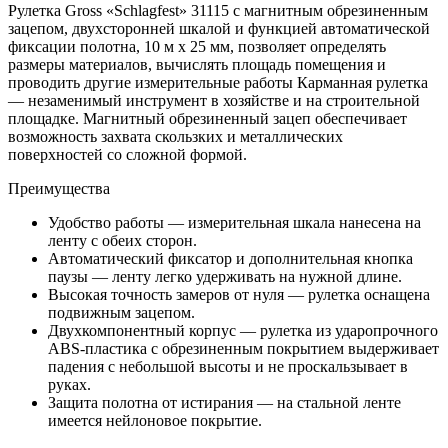
"Schlagfest",
Рулетка Gross «Schlagfest» 31115 с магнитным обрезиненным
10
зацепом, двухсторонней шкалой и функцией автоматической
м
фиксации полотна, 10 м х 25 мм, позволяет определять
x
размеры материалов, вычислять площадь помещения и
25
проводить другие измерительные работы Карманная рулетка
мм,
— незаменимый инструмент в хозяйстве и на строительной
магнитный
площадке. Магнитный обрезиненный зацеп обеспечивает
обрезиненный
возможность захвата скользких и металлических
зацеп,
поверхностей со сложной формой.
двусторонняя
шкала,
Преимущества
автоматическая
фиксация
Удобство работы — измерительная шкала нанесена на
Gross
ленту с обеих сторон.
Автоматический фиксатор и дополнительная кнопка
паузы — ленту легко удерживать на нужной длине.
Высокая точность замеров от нуля — рулетка оснащена
подвижным зацепом.
Двухкомпонентный корпус — рулетка из ударопрочного
ABS-пластика с обрезиненным покрытием выдерживает
падения с небольшой высоты и не проскальзывает в
руках.
Защита полотна от истирания — на стальной ленте
имеется нейлоновое покрытие.