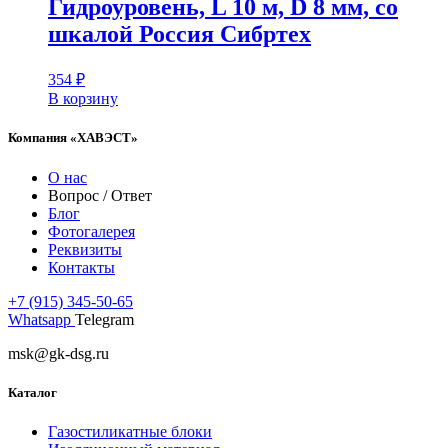
Гидроуровень, L 10 м, D 8 мм, со
шкалой Россия Сибртех
354
₽
В корзину
Компания «ХАВЭСТ»
О нас
Вопрос / Ответ
Блог
Фотогалерея
Реквизиты
Контакты
+7 (915) 345-50-65
Whatsapp
Telegram
msk@gk-dsg.ru
Каталог
Газостиликатные блоки