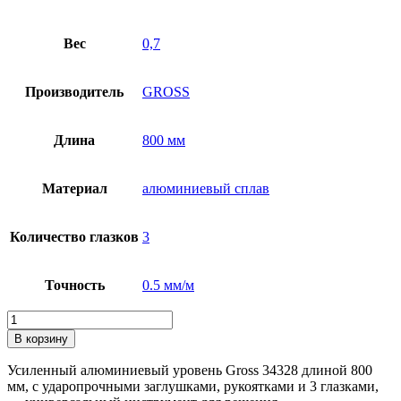
Вес
0,7
Производитель
GROSS
Длина
800 мм
Материал
алюминиевый сплав
Количество глазков
3
Точность
0.5 мм/м
Количество
товара
В корзину
Уровень
алюминиевый,
Усиленный алюминиевый уровень Gross 34328 длиной 800
800
мм, с ударопрочными заглушками, рукоятками и 3 глазками,
мм,