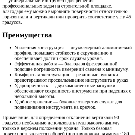
— универсальный инструмент для решения
усиленный
профессиональных задач на строительной площадке.
с
Благодаря ему можно выровнять поверхности относительно
ударопрочными
горизонтали и вертикали или проверить соответствие углу 45
заглушками,
градусов.
рукоятки,
3
Преимущества
глазка
Gross
Усиленная конструкция — двухкамерный алюминиевый
профиль повышает стойкость к скручиванию и
обеспечивает долгий срок службы уровня.
Эффективная работа — благодаря фрезерованной
подошве погрешность измерений сведена к минимуму.
Комфортная эксплуатация — резиновые рукоятки
предотвращают проскальзывание инструмента в руках.
Ударопрочность — двухкомпонентные заглушки
обеспечивают сохранность инструмента при падениях с
небольшой высоты.
Удобное хранение — боковые отверстия служат для
подвешивания инструмента на крючок.
Примечание: для определения отклонения вертикали 90
градусов необходимо использовать пузырьковую ампулу
только в верхнем положении уровня. Только базовая
поверхность является рабочей (противоположная ампуле 180