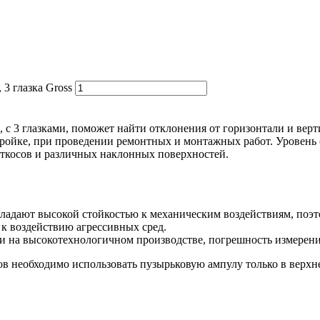
3 глазка Gross
с 3 глазками, поможет найти отклонения от горизонтали и верт
ойке, при проведении ремонтных и монтажных работ. Уровень с 
откосов и различных наклонных поверхностей.
ладают высокой стойкостью к механическим воздействиям, поэ
к воздействию агрессивных сред.
 на высокотехнологичном производстве, погрешность измерений 
ов необходимо использовать пузырьковую ампулу только в верхне