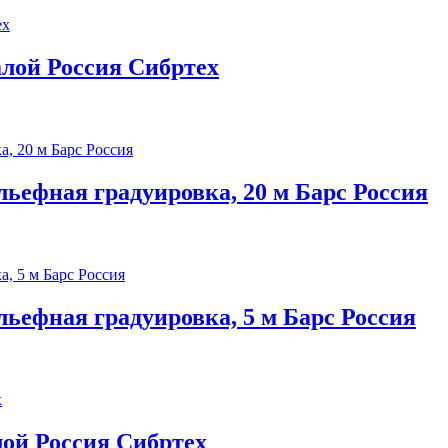
калой Россия Сибртех
льефная градуировка, 20 м Барс Россия
льефная градуировка, 5 м Барс Россия
алой Россия Сибртех