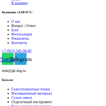
В корзину
Компания «ХАВЭСТ»
О нас
Вопрос / Ответ
Блог
Фотогалерея
Реквизиты
Контакты
+7 (915) 345-50-65
hatsapp
Telegram
msk@gk-dsg.ru
Каталог
Газостиликатные блоки
Изоляционный материал
Сухие смеси
Отделочный инструмент