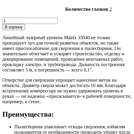
Количество глазков
2
Количество
товара
В корзину
Уровень
лазерный
Линейный лазерный уровень Matrix 35040 не только
с
проецирует луч для точной разметки объектов, но также
приспособлением
имеет приспособление для сверления и пылесборник. Он
для
значительно облегчает и ускоряет строительство, отделку и
сверления
декорирование помещений, проведение монтажных работ,
и
прокладку электро- и трубопровода. Дальность построения
пылесборником
составляет 5 м, а погрешность — всего 0,1°.
Matrix
Отверстие для сверления упрощает нанесение меток на
объекты. Диаметр сверла может достигать 10 мм. Благодаря
встроенному компрессору не нужно удерживать уровень в
руках — он надежно «присасывается» к рабочей поверхности,
например, к стене.
Преимущества:
Пылесборник улавливает отходы сверления, избавляя
пользователя от необходимости проводить уборку после