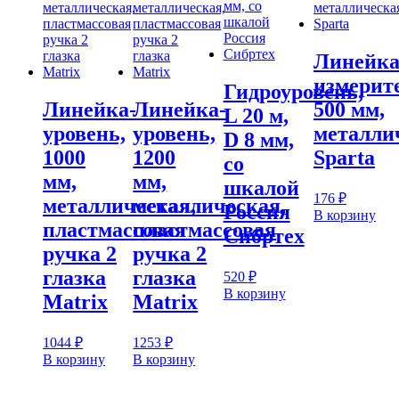
Линейк
измерит
Гидроуровень,
Линейка-
Линейка-
500 мм,
L 20 м,
уровень,
уровень,
металли
D 8 мм,
1000
1200
Sparta
со
мм,
мм,
шкалой
176
₽
металлическая,
металлическая,
Россия
В корзину
пластмассовая
пластмассовая
Сибртех
ручка 2
ручка 2
глазка
глазка
520
₽
В корзину
Matrix
Matrix
1044
₽
1253
₽
В корзину
В корзину