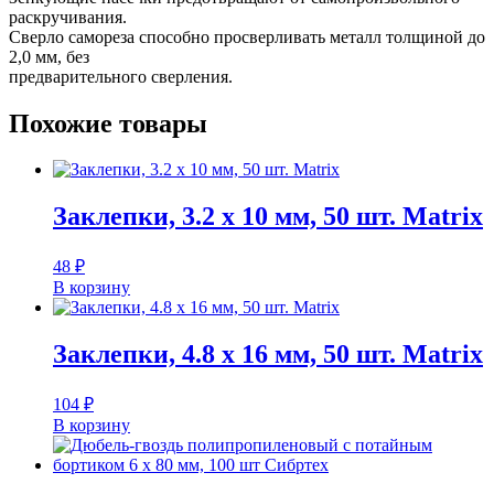
16
раскручивания.
мм
Сверло самореза способно просверливать металл толщиной до
со
2,0 мм, без
сверлом
предварительного сверления.
шлиц
Ph2
Похожие товары
ЖЕЛТЫЙ
цинк
Заклепки, 3.2 х 10 мм, 50 шт. Matrix
48
₽
В корзину
Заклепки, 4.8 х 16 мм, 50 шт. Matrix
104
₽
В корзину