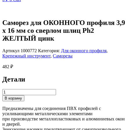
Саморез для ОКОННОГО профиля 3,9
х 16 мм со сверлом шлиц Ph2
ЖЕЛТЫЙ цинк
Артикул
1000772
Категория:
Для оконного профиля
,
Крепежный инструмент
,
Саморезы
482
₽
Детали
Количество
товара
В корзину
Саморез
для
Предназначены для соединения ПВХ профилей с
ОКОННОГО
усиливающими металлическими элементами
профиля
при производстве металлопластиковых и алюминиевых окон
3,9
и дверей.
х
Зенкующие насечки предотвращают от самопроизвольного