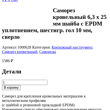
Саморез
кровельный 6,3 х 25
мм шайба с EPDM
уплотнением, шестигр. гол 10 мм,
сверло
Артикул
1000628
Категория:
Крепежный инструмент
,
Саморез кровельный
,
Саморезы
1586
₽
Детали
Количество
товара
В корзину
Саморез
кровельный
Саморез для крепления кровельных материалов к
6,3
металлическим профилям
х
(с шайбой и резиновой прокладкой EPDM)
25
Наконечник-сверло обеспечивает просверливание металла