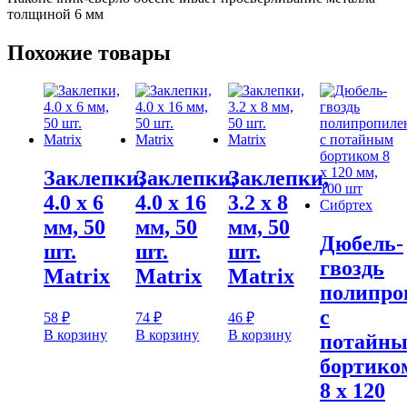
мм
толщиной 6 мм
шайба
с
Похожие товары
EPDM
уплотнением,
шестигр.
гол
10
мм,
сверло
Заклепки,
Заклепки,
Заклепки,
4.0 х 6
4.0 х 16
3.2 х 8
мм, 50
мм, 50
мм, 50
Дюбель-
шт.
шт.
шт.
гвоздь
Matrix
Matrix
Matrix
полипро
с
58
₽
74
₽
46
₽
В корзину
В корзину
В корзину
потайн
бортико
8 х 120